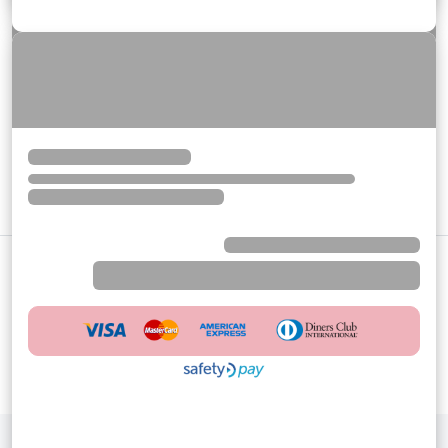
Términos y condiciones
Contáctanos
Av. José Pardo 801, Miraflores - Lima 18, Perú
Tiendas
Habla con nosotros
Perú
01 6109200