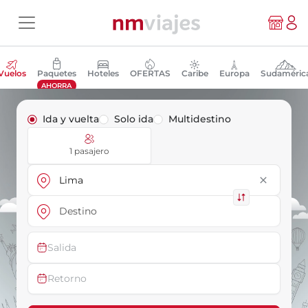
Vuelos
Paquetes
Hoteles
OFERTAS
Caribe
Europa
Sudaméric
AHORRA
Ida y vuelta
Solo ida
Multidestino
1 pasajero
close
Salida
Retorno