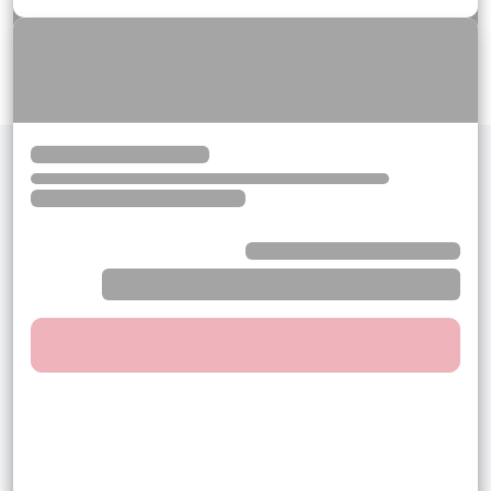
Ver más ofertas
Por qué elegirnos
Tenemos las mejores ofertas
para tu viaje
Comprar es fácil y seguro