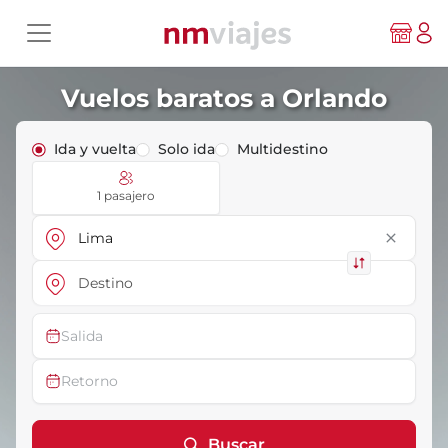
Vuelos baratos a Orlando
Ida y vuelta
Solo ida
Multidestino
1 pasajero
close
Salida
Retorno
Buscar