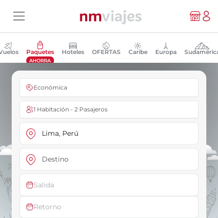
Vuelos
Paquetes
Hoteles
OFERTAS
Caribe
Europa
Sudaméric
AHORRA
Económica
1 Habitación - 2 Pasajeros
Salida
Retorno