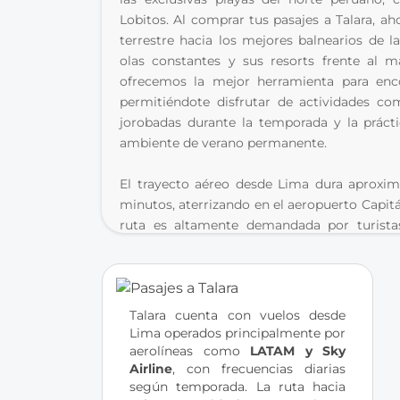
Lobitos. Al comprar tus pasajes a Talara, ah
terrestre hacia los mejores balnearios de l
olas constantes y sus resorts frente al 
ofrecemos la mejor herramienta para encon
permitiéndote disfrutar de actividades com
jorobadas durante la temporada y la prácti
ambiente de verano permanente.
El trayecto aéreo desde Lima dura aproxi
minutos, aterrizando en el aeropuerto Capitá
ruta es altamente demandada por turistas
buscan desconectarse en playas de aguas cá
cocina marina del país. El ceviche de concha
son especialidades locales que no puedes de
nosotros, accedes a una comparativa real
Talara cuenta con vuelos desde 
garantizando pasajes económicos y una gest
Lima operados principalmente por 
viaje al norte sea perfecto desde el primer 
aerolíneas como 
LATAM y Sky 
Airline
, con frecuencias diarias 
según temporada. La ruta hacia 