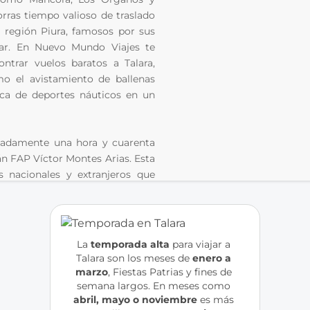
orras tiempo valioso de traslado 
a región Piura, famosos por sus 
mar. En Nuevo Mundo Viajes te 
trar vuelos baratos a Talara, 
o el avistamiento de ballenas 
ca de deportes náuticos en un 
madamente una hora y cuarenta 
n FAP Víctor Montes Arias. Esta 
 nacionales y extranjeros que 
lidas y disfrutar de la mejor 
s negras y el sudado de pescado 
jar de probar. Al reservar con 
 de aerolíneas y frecuencias, 
La
 temporada alta
 para viajar a 
ión personalizada para que tu 
Talara son los meses de 
enero a 
momento.
marzo
, Fiestas Patrias y fines de 
semana largos. En meses como 
abril, mayo o noviembre
 es más 