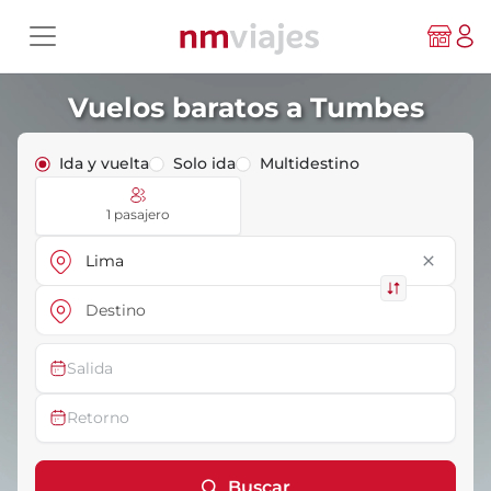
Vuelos baratos a Tumbes
Ida y vuelta
Solo ida
Multidestino
1 pasajero
close
Salida
Retorno
Buscar